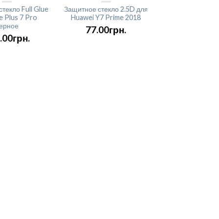
текло Full Glue
Защитное стекло 2.5D для
Защитное стекло 
 Plus 7 Pro
Huawei Y7 Prime 2018
для Huawei P Sm
ерное
черный
77.00грн.
.00грн.
129.00гр