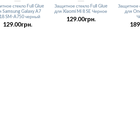
тное стекло Full Glue
Защитное стекло Full Glue
Защитное с
я Samsung Galaxy A7
для Xiaomi Mi 8 SE Черное
для One
18 SM-A750 черный
Ч
129.00грн.
129.00грн.
189