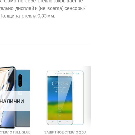
D. Само по себе стекло закрывает не
льно дисплей и (не всегда) сенсоры/
Толщина стекла 0,33 мм.
 НАЛИЧИИ
ТЕКЛО FULL GLUE
ЗАЩИТНОЕ СТЕКЛО 2,5D
ЗАЩИТНОЕ СТЕКЛО 