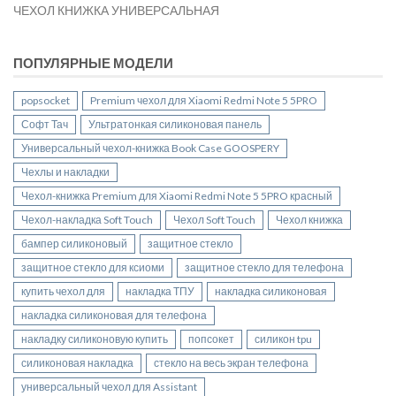
ЧЕХОЛ КНИЖКА УНИВЕРСАЛЬНАЯ
ПОПУЛЯРНЫЕ МОДЕЛИ
popsocket
Premium чехол для Xiaomi Redmi Note 5 5PRO
Софт Тач
Ультратонкая силиконовая панель
Универсальный чехол-книжка Book Case GOOSPERY
Чехлы и накладки
Чехол-книжка Premium для Xiaomi Redmi Note 5 5PRO красный
Чехол-накладка Soft Touch
Чехол Soft Touch
Чехол книжка
бампер силиконовый
защитное стекло
защитное стекло для ксиоми
защитное стекло для телефона
купить чехол для
накладка ТПУ
накладка силиконовая
накладка силиконовая для телефона
накладку силиконовую купить
попсокет
силикон tpu
силиконовая накладка
стекло на весь экран телефона
универсальный чехол для Assistant